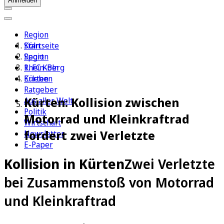
Anmelden
Region
Köln
Startseite
Sport
Region
1. FC Köln
Rhein-Berg
Erleben
Kürten
Ratgeber
Kürten: Kollision zwischen
Aus aller Welt
Politik
Motorrad und Kleinkraftrad
Wirtschaft
fordert zwei Verletzte
Newsletter
E-Paper
Kollision in Kürten
Zwei Verletzte
bei Zusammenstoß von Motorrad
und Kleinkraftrad