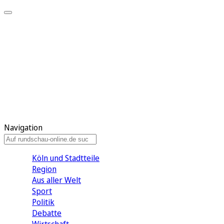
Meine KR
Meine Artikel
Meine Region
Meine Newsletter
Gewinnspiele
Mein Rundschau PLUS
Mein E-Paper
Navigation
Köln und Stadtteile
Region
Aus aller Welt
Sport
Politik
Debatte