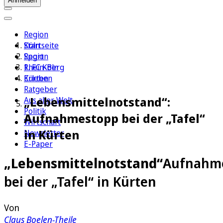
Anmelden
Region
Köln
Startseite
Sport
Region
1. FC Köln
Rhein-Berg
Erleben
Kürten
Ratgeber
„Lebensmittelnotstand“:
Aus aller Welt
Politik
Aufnahmestopp bei der „Tafel“
Wirtschaft
in Kürten
Newsletter
E-Paper
„Lebensmittelnotstand“
Aufnahm
bei der „Tafel“ in Kürten
Von
Claus Boelen-Theile