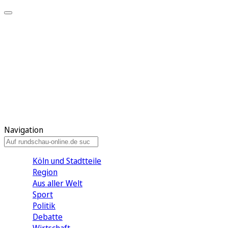
Meine KR
Meine Artikel
Meine Region
Meine Newsletter
Gewinnspiele
Mein Rundschau PLUS
Mein E-Paper
Navigation
Köln und Stadtteile
Region
Aus aller Welt
Sport
Politik
Debatte