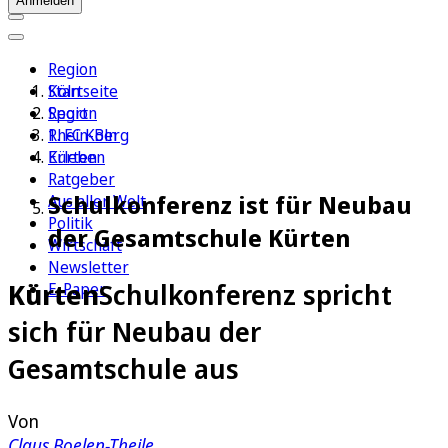
Anmelden
Region
Köln
Startseite
Sport
Region
1. FC Köln
Rhein-Berg
Erleben
Kürten
Ratgeber
Schulkonferenz ist für Neubau
Aus aller Welt
Politik
der Gesamtschule Kürten
Wirtschaft
Newsletter
Kürten
Schulkonferenz spricht
E-Paper
sich für Neubau der
Gesamtschule aus
Von
Claus Boelen-Theile