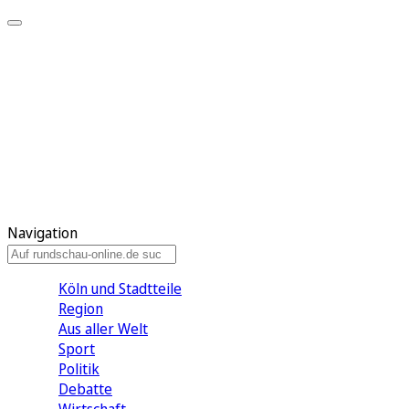
Meine KR
Meine Artikel
Meine Region
Meine Newsletter
Gewinnspiele
Mein Rundschau PLUS
Mein E-Paper
Navigation
Köln und Stadtteile
Region
Aus aller Welt
Sport
Politik
Debatte