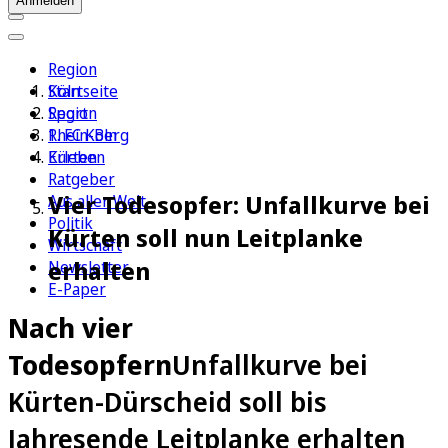
Anmelden
Region
Köln
Startseite
Sport
Region
1. FC Köln
Rhein-Berg
Erleben
Kürten
Ratgeber
Vier Todesopfer: Unfallkurve bei
Aus aller Welt
Politik
Kürten soll nun Leitplanke
Wirtschaft
erhalten
Newsletter
E-Paper
Nach vier
Todesopfern
Unfallkurve bei
Kürten-Dürscheid soll bis
Jahresende Leitplanke erhalten