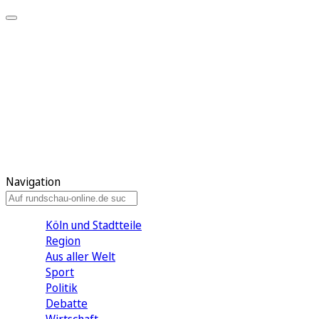
Meine KR
Meine Artikel
Meine Region
Meine Newsletter
Gewinnspiele
Mein Rundschau PLUS
Mein E-Paper
Navigation
Köln und Stadtteile
Region
Aus aller Welt
Sport
Politik
Debatte