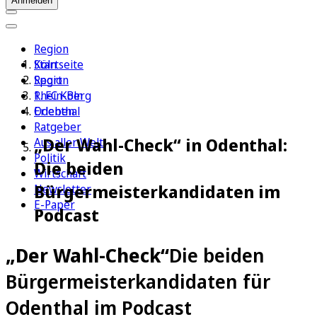
Anmelden
Region
Köln
Startseite
Sport
Region
1. FC Köln
Rhein-Berg
Erleben
Odenthal
Ratgeber
„Der Wahl-Check“ in Odenthal:
Aus aller Welt
Politik
Die beiden
Wirtschaft
Bürgermeisterkandidaten im
Newsletter
E-Paper
Podcast
„Der Wahl-Check“
Die beiden
Bürgermeisterkandidaten für
Odenthal im Podcast