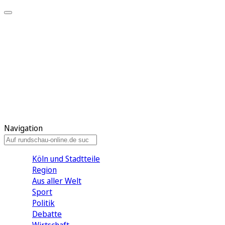
Meine KR
Meine Artikel
Meine Region
Meine Newsletter
Gewinnspiele
Mein Rundschau PLUS
Mein E-Paper
Navigation
Köln und Stadtteile
Region
Aus aller Welt
Sport
Politik
Debatte