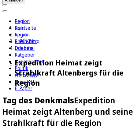
Anmelden
Region
Köln
Startseite
Sport
Region
1. FC Köln
Rhein-Berg
Erleben
Odenthal
Ratgeber
Expedition Heimat zeigt
Aus aller Welt
Politik
Strahlkraft Altenbergs für die
Wirtschaft
Region
Newsletter
E-Paper
Tag des Denkmals
Expedition
Heimat zeigt Altenberg und seine
Strahlkraft für die Region