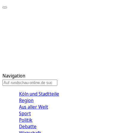
Meine KR
Meine Artikel
Meine Region
Meine Newsletter
Gewinnspiele
Mein Rundschau PLUS
Mein E-Paper
Navigation
Köln und Stadtteile
Region
Aus aller Welt
Sport
Politik
Debatte