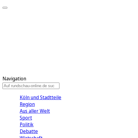
Meine KR
Meine Artikel
Meine Region
Meine Newsletter
Gewinnspiele
Mein Rundschau PLUS
Mein E-Paper
Navigation
Köln und Stadtteile
Region
Aus aller Welt
Sport
Politik
Debatte