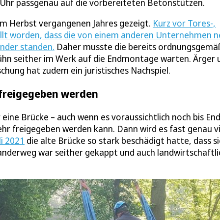
 Uhr passgenau auf die vorbereiteten Betonstützen.
e im Herbst vergangenen Jahres gezeigt.
Kurz vor Tores-,
llt worden, dass die von einem anderen Unternehmen n
ander standen.
Daher musste die bereits ordnungsgemä
ühn seither im Werk auf die Endmontage warten. Ärger 
hung hat zudem ein juristisches Nachspiel.
i freigegeben werden
 eine Brücke – auch wenn es voraussichtlich noch bis En
ehr freigegeben werden kann. Dann wird es fast genau v
i 2021
die alte Brücke so stark beschädigt hatte, dass s
anderweg war seither gekappt und auch landwirtschaftli