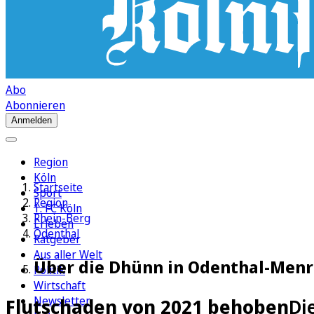
Abo
Abonnieren
Anmelden
Region
Köln
Startseite
Sport
Region
1. FC Köln
Rhein-Berg
Erleben
Odenthal
Ratgeber
Aus aller Welt
Über die Dhünn in Odenthal-Menr
Politik
Wirtschaft
Newsletter
Flutschaden von 2021 behoben
Di