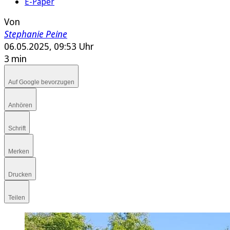
E-Paper
Von
Stephanie Peine
06.05.2025, 09:53 Uhr
3 min
Auf Google bevorzugen
Anhören
Schrift
Merken
Drucken
Teilen