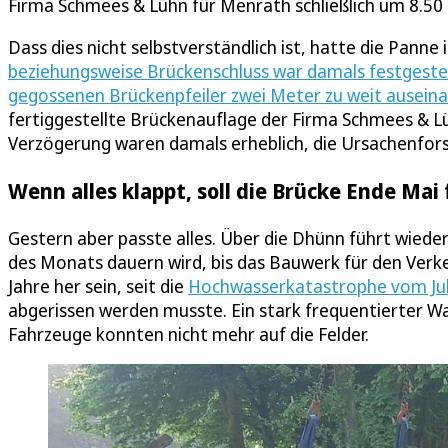
Firma Schmees & Lühn für Menrath schließlich um 8.50
Dass dies nicht selbstverständlich ist, hatte die Pann
beziehungsweise Brückenschluss war damals festgeste
gegossenen Brückenpfeiler zwei Meter zu weit ausein
fertiggestellte Brückenauflage der Firma Schmees & L
Verzögerung waren damals erheblich, die Ursachenforsc
Wenn alles klappt, soll die Brücke Ende Ma
Gestern aber passte alles. Über die Dhünn führt wieder
des Monats dauern wird, bis das Bauwerk für den Verk
Jahre her sein, seit die
Hochwasserkatastrophe vom Jul
abgerissen werden musste. Ein stark frequentierter W
Fahrzeuge konnten nicht mehr auf die Felder.