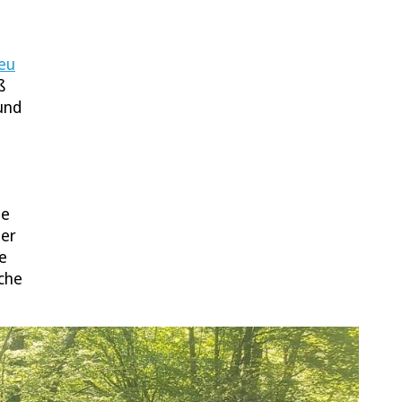
eu
ß
und
de
ier
ie
che