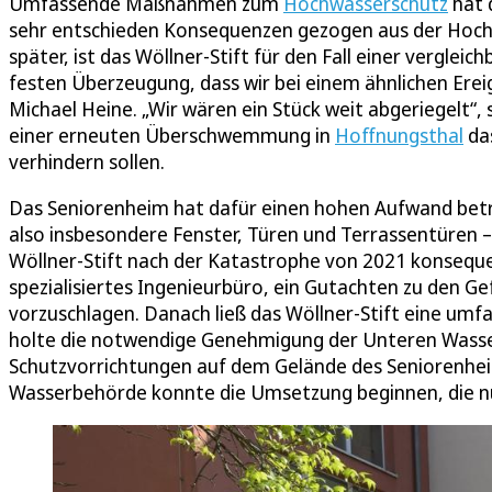
Umfassende Maßnahmen zum
Hochwasserschutz
hat 
sehr entschieden Konsequenzen gezogen aus der Hochwa
später, ist das Wöllner-Stift für den Fall einer vergl
festen Überzeugung, dass wir bei einem ähnlichen Erei
Michael Heine. „Wir wären ein Stück weit abgeriegelt“, 
einer erneuten Überschwemmung in
Hoffnungsthal
das
verhindern sollen.
Das Seniorenheim hat dafür einen hohen Aufwand bet
also insbesondere Fenster, Türen und Terrassentüren
Wöllner-Stift nach der Katastrophe von 2021 konseque
spezialisiertes Ingenieurbüro, ein Gutachten zu den 
vorzuschlagen. Danach ließ das Wöllner-Stift eine um
holte die notwendige Genehmigung der Unteren Wasser
Schutzvorrichtungen auf dem Gelände des Seniorenhei
Wasserbehörde konnte die Umsetzung beginnen, die nun