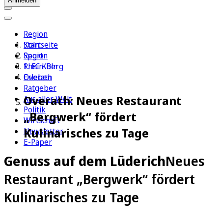
Anmelden
Region
Köln
Startseite
Sport
Region
1. FC Köln
Rhein-Berg
Erleben
Overath
Ratgeber
Overath: Neues Restaurant
Aus aller Welt
Politik
„Bergwerk“ fördert
Wirtschaft
Kulinarisches zu Tage
Newsletter
E-Paper
Genuss auf dem Lüderich
Neues
Restaurant „Bergwerk“ fördert
Kulinarisches zu Tage