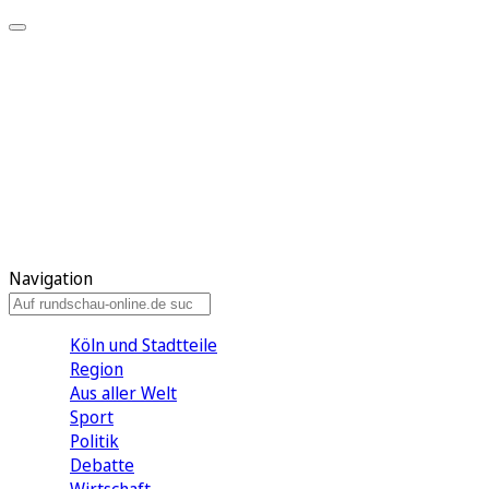
Meine KR
Meine Artikel
Meine Region
Meine Newsletter
Gewinnspiele
Mein Rundschau PLUS
Mein E-Paper
Navigation
Köln und Stadtteile
Region
Aus aller Welt
Sport
Politik
Debatte