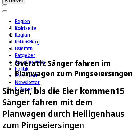
Anmelden
Region
Köln
Startseite
Sport
Region
1. FC Köln
Rhein-Berg
Erleben
Overath
Ratgeber
Overath: Sänger fahren im
Aus aller Welt
Politik
Planwagen zum Pingseiersingen
Wirtschaft
Newsletter
Singen, bis die Eier kommen
15
E-Paper
Sänger fahren mit dem
Planwagen durch Heiligenhaus
zum Pingseiersingen