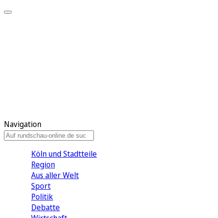
Meine KR
Meine Artikel
Meine Region
Meine Newsletter
Gewinnspiele
Mein Rundschau PLUS
Mein E-Paper
Navigation
Köln und Stadtteile
Region
Aus aller Welt
Sport
Politik
Debatte