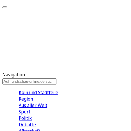
Meine KR
Meine Artikel
Meine Region
Meine Newsletter
Gewinnspiele
Mein Rundschau PLUS
Mein E-Paper
Navigation
Köln und Stadtteile
Region
Aus aller Welt
Sport
Politik
Debatte