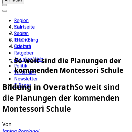
Anmelden
Region
Köln
Startseite
Sport
Region
1. FC Köln
Rhein-Berg
Erleben
Overath
Ratgeber
So weit sind die Planungen der
Aus aller Welt
Politik
kommenden Montessori Schule
Wirtschaft
Newsletter
Bildung in Overath
So weit sind
E-Paper
die Planungen der kommenden
Montessori Schule
Von
Janina Rossignol