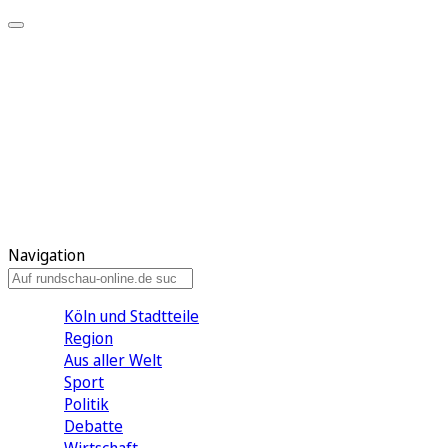
Meine KR
Meine Artikel
Meine Region
Meine Newsletter
Gewinnspiele
Mein Rundschau PLUS
Mein E-Paper
Navigation
Köln und Stadtteile
Region
Aus aller Welt
Sport
Politik
Debatte