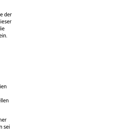
e der
ieser
die
ein.
ien
llen
her
n sei