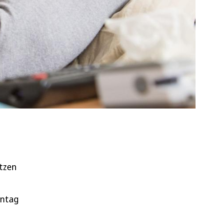
ätzen
ontag