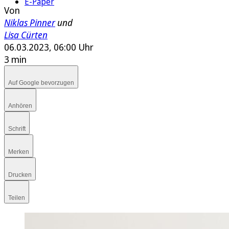
E-Paper
Von
Niklas Pinner
und
Lisa Cürten
06.03.2023, 06:00 Uhr
3 min
Auf Google bevorzugen
Anhören
Schrift
Merken
Drucken
Teilen