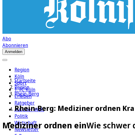
Abo
Abonnieren
Anmelden
Region
Köln
Startseite
Sport
Region
1. FC Köln
Rhein-Berg
Erleben
Ratgeber
Rhein-Berg: Mediziner ordnen Kra
Aus aller Welt
Politik
Wirtschaft
Mediziner ordnen ein
Wie schwer d
Newsletter