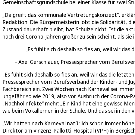
Gemeinschaftsgrundschule bei einer Klasse für zwei S
„Da greift das kommunale Vertretungskonzept“, erklär
Redaktion. Die Bürgermeisterin lobt die Solidarität, di
Zustand dauerhaft bleibt, hat Schulze nicht. Ist die akt
nach drei Corona-Jahren größer zu sein scheint, als sie
Es fühlt sich deshalb so fies an, weil wir das 
Axel Gerschlauer, Pressesprecher vom Berufsve
„Es fühlt sich deshalb so fies an, weil wir das die letzte
Pressesprecher vom Berufsverband der Kinder- und Juge
Fachbereich ein. Zwei Wochen nach Karneval sei immer d
ungefähr so wie 2019, also vor Ausbruch der Corona-Pa
„Nachholinfekte“ mehr: „Ein Kind hat eine gewisse Men
wie beim Vokallernen in der Schule. Und das sei in den
„Wir hatten nach Karneval natürlich schon immer höhere
Direktor am Vinzenz-Pallotti-Hospital (VPH) in Bergis