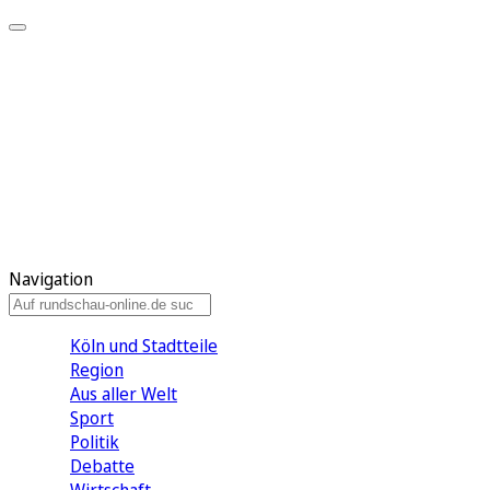
Meine KR
Meine Artikel
Meine Region
Meine Newsletter
Gewinnspiele
Mein Rundschau PLUS
Mein E-Paper
Navigation
Köln und Stadtteile
Region
Aus aller Welt
Sport
Politik
Debatte