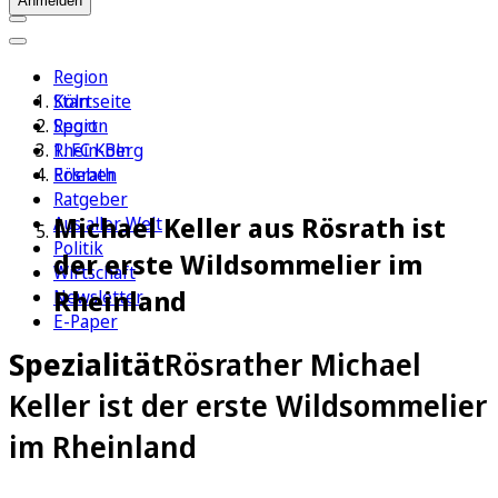
Anmelden
Region
Köln
Startseite
Sport
Region
1. FC Köln
Rhein-Berg
Erleben
Rösrath
Ratgeber
Michael Keller aus Rösrath ist
Aus aller Welt
Politik
der erste Wildsommelier im
Wirtschaft
Rheinland
Newsletter
E-Paper
Spezialität
Rösrather Michael
Keller ist der erste Wildsommelier
im Rheinland