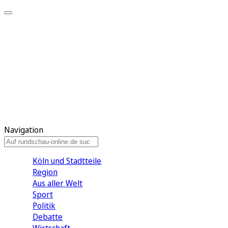
Meine KR
Meine Artikel
Meine Region
Meine Newsletter
Gewinnspiele
Mein Rundschau PLUS
Mein E-Paper
Navigation
Köln und Stadtteile
Region
Aus aller Welt
Sport
Politik
Debatte