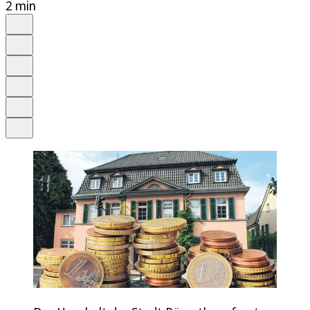
2 min
Auf Google bevorzugen
Anhören
Schrift
Merken
Drucken
Teilen