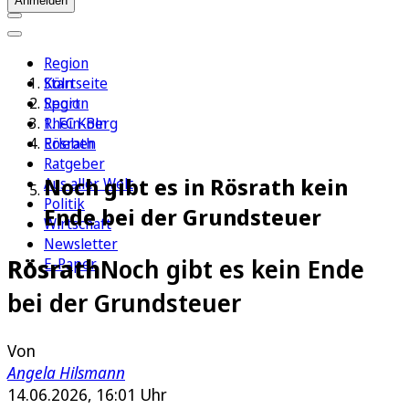
Anmelden
Region
Köln
Startseite
Sport
Region
1. FC Köln
Rhein-Berg
Erleben
Rösrath
Ratgeber
Noch gibt es in Rösrath kein
Aus aller Welt
Politik
Ende bei der Grundsteuer
Wirtschaft
Newsletter
Rösrath
Noch gibt es kein Ende
E-Paper
bei der Grundsteuer
Von
Angela Hilsmann
14.06.2026, 16:01 Uhr