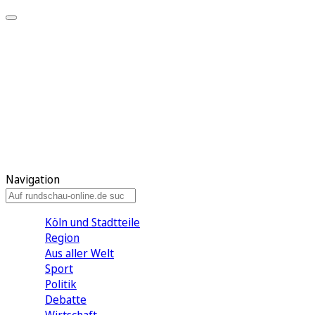
Meine KR
Meine Artikel
Meine Region
Meine Newsletter
Gewinnspiele
Mein Rundschau PLUS
Mein E-Paper
Navigation
Köln und Stadtteile
Region
Aus aller Welt
Sport
Politik
Debatte