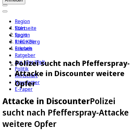
Anmelden
Region
Köln
Startseite
Sport
Region
1. FC Köln
Rhein-Berg
Erleben
Rösrath
Ratgeber
Polizei sucht nach Pfefferspray-
Aus aller Welt
Politik
Attacke in Discounter weitere
Wirtschaft
Opfer
Newsletter
E-Paper
Attacke in Discounter
Polizei
sucht nach Pfefferspray-Attacke
weitere Opfer