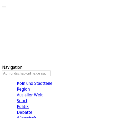
Meine KR
Meine Artikel
Meine Region
Meine Newsletter
Gewinnspiele
Mein Rundschau PLUS
Mein E-Paper
Navigation
Köln und Stadtteile
Region
Aus aller Welt
Sport
Politik
Debatte