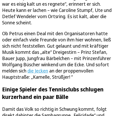
war es eisig kalt un es regnete“, erinnert er sich.
Heute kann er lachen – wie Caroline Stumpf, Ute und
Detlef Wendeler vom Ortsring. Es ist kalt, aber die
Sonne scheint.
Ob Petrus einen Deal mit den Organisatoren hatte
oder einfach viele Freunde von ihm hier wohnen, ließ
sich nicht feststellen. Gut gelaunt und mit kräftiger
Musik kommt das „alte“ Dreigestirn – Prinz Stefan,
Bauer Jupp, Jungfrau Bärbelchen – mit Prinzenführer
Wolfgang Büscher winkend um die Ecke. Und sofort
melden sich
die Jecken
an der proppenvollen
Hauptstraße: „Kamelle, Strüßjer! “
Einige Spieler des Tennisclubs schlugen
kurzerhand ein paar Bälle
Damit das Volk so richtig in Schwung kommt, folgt
direkt dahinter die Sambagruppe „Felicidade“ und