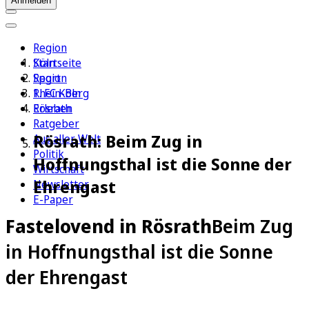
Anmelden
Region
Köln
Startseite
Sport
Region
1. FC Köln
Rhein-Berg
Erleben
Rösrath
Ratgeber
Rösrath: Beim Zug in
Aus aller Welt
Politik
Hoffnungsthal ist die Sonne der
Wirtschaft
Ehrengast
Newsletter
E-Paper
Fastelovend in Rösrath
Beim Zug
in Hoffnungsthal ist die Sonne
der Ehrengast