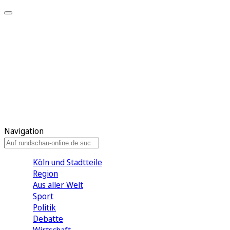
Meine KR
Meine Artikel
Meine Region
Meine Newsletter
Gewinnspiele
Mein Rundschau PLUS
Mein E-Paper
Navigation
Köln und Stadtteile
Region
Aus aller Welt
Sport
Politik
Debatte