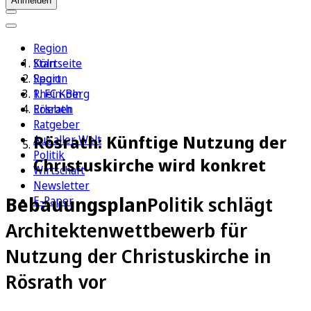
Anmelden
Region
Köln
Startseite
Sport
Region
1. FC Köln
Rhein-Berg
Erleben
Rösrath
Ratgeber
Rösrath: Künftige Nutzung der
Aus aller Welt
Politik
Christuskirche wird konkret
Wirtschaft
Newsletter
Bebauungsplan
Politik schlägt
E-Paper
Architektenwettbewerb für
Nutzung der Christuskirche in
Rösrath vor