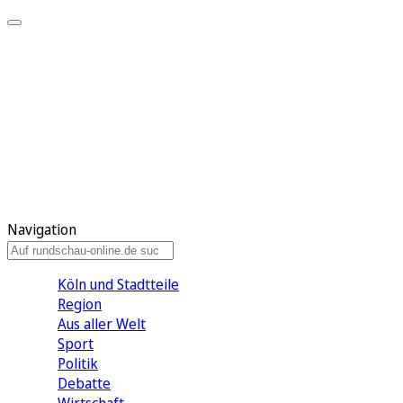
Meine KR
Meine Artikel
Meine Region
Meine Newsletter
Gewinnspiele
Mein Rundschau PLUS
Mein E-Paper
Navigation
Köln und Stadtteile
Region
Aus aller Welt
Sport
Politik
Debatte