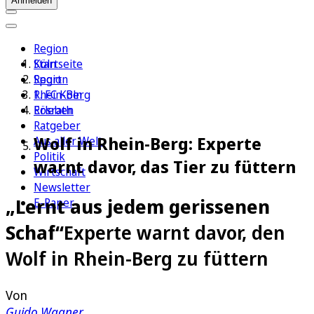
Anmelden
Region
Köln
Startseite
Sport
Region
1. FC Köln
Rhein-Berg
Erleben
Rösrath
Ratgeber
Wolf in Rhein-Berg: Experte
Aus aller Welt
Politik
warnt davor, das Tier zu füttern
Wirtschaft
Newsletter
„Lernt aus jedem gerissenen
E-Paper
Schaf“
Experte warnt davor, den
Wolf in Rhein-Berg zu füttern
Von
Guido Wagner