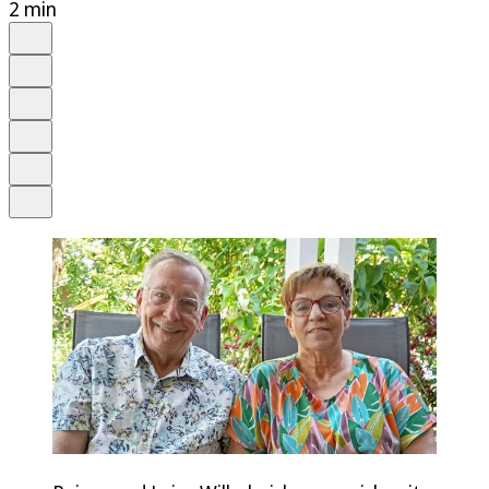
2 min
Auf Google bevorzugen
Anhören
Schrift
Merken
Drucken
Teilen