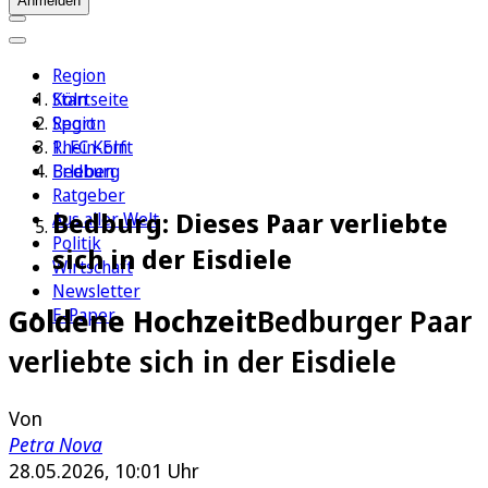
Anmelden
Region
Köln
Startseite
Sport
Region
1. FC Köln
Rhein-Erft
Erleben
Bedburg
Ratgeber
Bedburg: Dieses Paar verliebte
Aus aller Welt
Politik
sich in der Eisdiele
Wirtschaft
Newsletter
Goldene Hochzeit
Bedburger Paar
E-Paper
verliebte sich in der Eisdiele
Von
Petra Nova
28.05.2026, 10:01 Uhr