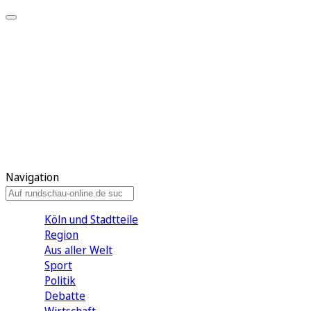
Meine KR
Meine Artikel
Meine Region
Meine Newsletter
Gewinnspiele
Mein Rundschau PLUS
Mein E-Paper
Navigation
Köln und Stadtteile
Region
Aus aller Welt
Sport
Politik
Debatte