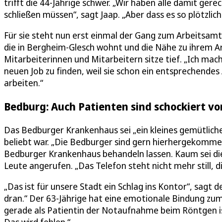
trifft die 44-Jährige schwer. „Wir haben alle damit ger
schließen müssen“, sagt Jaap. „Aber dass es so plötzli
Für sie steht nun erst einmal der Gang zum Arbeitsamt 
die in Bergheim-Glesch wohnt und die Nähe zu ihrem Ar
Mitarbeiterinnen und Mitarbeitern sitze tief. „Ich ma
neuen Job zu finden, weil sie schon ein entsprechendes
arbeiten.“
Bedburg: Auch Patienten sind schockiert vo
Das Bedburger Krankenhaus sei „ein kleines gemütlich
beliebt war. „Die Bedburger sind gern hierhergekommen“
Bedburger Krankenhaus behandeln lassen. Kaum sei di
Leute angerufen. „Das Telefon steht nicht mehr still, 
„Das ist für unsere Stadt ein Schlag ins Kontor“, sagt
dran.“ Der 63-Jährige hat eine emotionale Bindung zum 
gerade als Patientin der Notaufnahme beim Röntgen ist