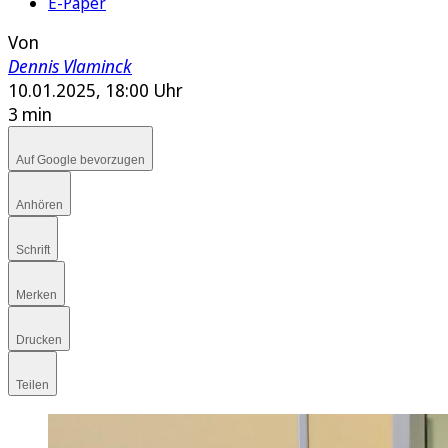
E-Paper
Von
Dennis Vlaminck
10.01.2025, 18:00 Uhr
3 min
Auf Google bevorzugen
Anhören
Schrift
Merken
Drucken
Teilen