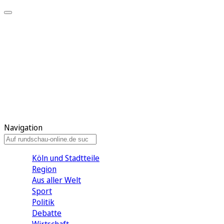
Meine KR
Meine Artikel
Meine Region
Meine Newsletter
Gewinnspiele
Mein Rundschau PLUS
Mein E-Paper
Navigation
Köln und Stadtteile
Region
Aus aller Welt
Sport
Politik
Debatte