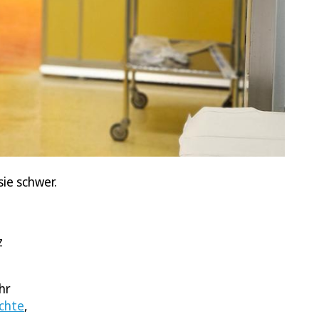
ie schwer.
z
hr
ichte
,