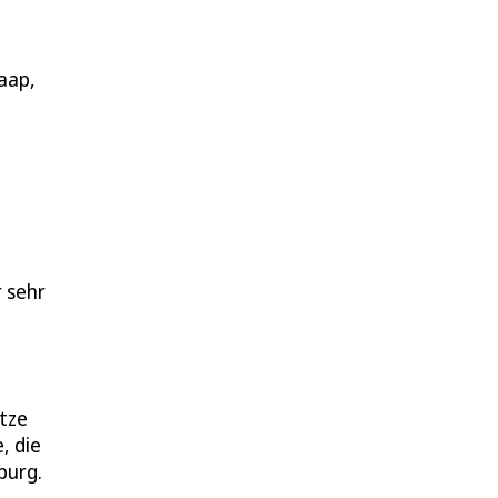
aap,
 sehr
ätze
, die
burg.