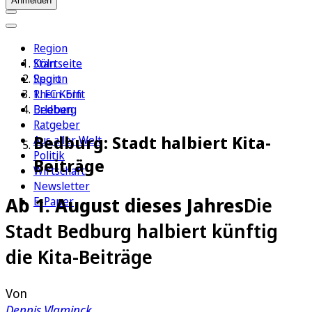
Anmelden
Region
Köln
Startseite
Sport
Region
1. FC Köln
Rhein-Erft
Erleben
Bedburg
Ratgeber
Bedburg: Stadt halbiert Kita-
Aus aller Welt
Politik
Beiträge
Wirtschaft
Newsletter
Ab 1. August dieses Jahres
Die
E-Paper
Stadt Bedburg halbiert künftig
die Kita-Beiträge
Von
Dennis Vlaminck