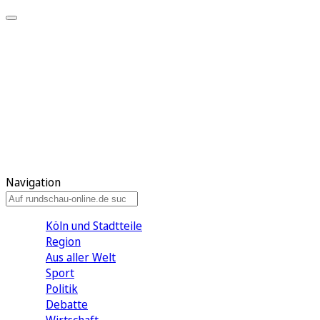
Meine KR
Meine Artikel
Meine Region
Meine Newsletter
Gewinnspiele
Mein Rundschau PLUS
Mein E-Paper
Navigation
Köln und Stadtteile
Region
Aus aller Welt
Sport
Politik
Debatte