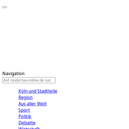
Meine KR
Meine Artikel
Meine Region
Meine Newsletter
Gewinnspiele
Mein Rundschau PLUS
Mein E-Paper
Navigation
Köln und Stadtteile
Region
Aus aller Welt
Sport
Politik
Debatte