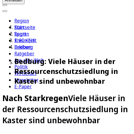
Anmelden
Region
Köln
Startseite
Sport
Region
1. FC Köln
Rhein-Erft
Erleben
Bedburg
Ratgeber
Bedburg: Viele Häuser in der
Aus aller Welt
Politik
Ressourcenschutzsiedlung in
Wirtschaft
Kaster sind unbewohnbar
Newsletter
E-Paper
Nach Starkregen
Viele Häuser in
der Ressourcenschutzsiedlung in
Kaster sind unbewohnbar