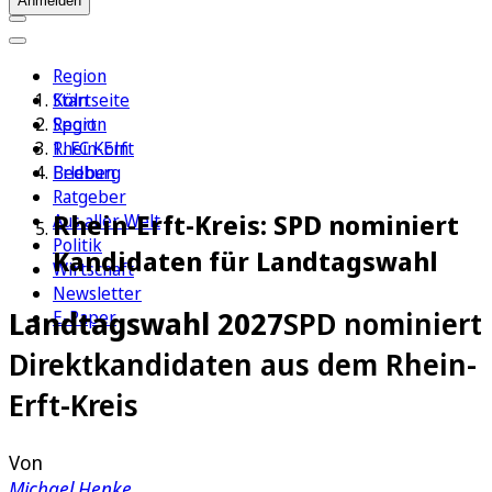
Anmelden
Region
Köln
Startseite
Sport
Region
1. FC Köln
Rhein-Erft
Erleben
Bedburg
Ratgeber
Rhein-Erft-Kreis: SPD nominiert
Aus aller Welt
Politik
Kandidaten für Landtagswahl
Wirtschaft
Newsletter
Landtagswahl 2027
SPD nominiert
E-Paper
Direktkandidaten aus dem Rhein-
Erft-Kreis
Von
Michael Henke