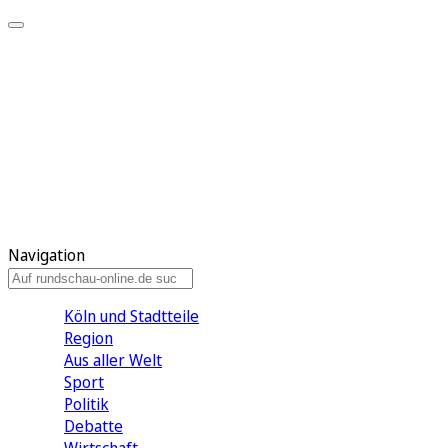
Meine KR
Meine Artikel
Meine Region
Meine Newsletter
Gewinnspiele
Mein Rundschau PLUS
Mein E-Paper
Navigation
Köln und Stadtteile
Region
Aus aller Welt
Sport
Politik
Debatte