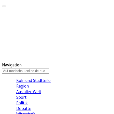
Meine KR
Meine Artikel
Meine Region
Meine Newsletter
Gewinnspiele
Mein Rundschau PLUS
Mein E-Paper
Navigation
Köln und Stadtteile
Region
Aus aller Welt
Sport
Politik
Debatte