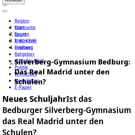
Anmelden
Region
Köln
Startseite
Sport
Region
1. FC Köln
Rhein-Erft
Erleben
Bedburg
Ratgeber
Silverberg-Gymnasium Bedburg:
Aus aller Welt
Politik
Das Real Madrid unter den
Wirtschaft
Schulen?
Newsletter
E-Paper
Neues Schuljahr
Ist das
Bedburger Silverberg-Gymnasium
das Real Madrid unter den
Schulen?