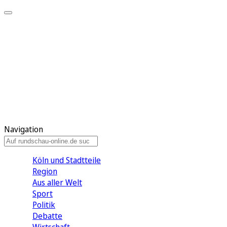
Meine KR
Meine Artikel
Meine Region
Meine Newsletter
Gewinnspiele
Mein Rundschau PLUS
Mein E-Paper
Navigation
Köln und Stadtteile
Region
Aus aller Welt
Sport
Politik
Debatte