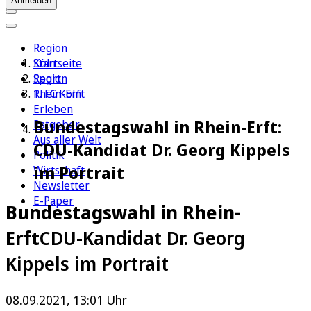
Anmelden
Region
Köln
Startseite
Sport
Region
1. FC Köln
Rhein-Erft
Erleben
Bundestagswahl in Rhein-Erft:
Ratgeber
Aus aller Welt
CDU-Kandidat Dr. Georg Kippels
Politik
im Portrait
Wirtschaft
Newsletter
E-Paper
Bundestagswahl in Rhein-
Erft
CDU-Kandidat Dr. Georg
Kippels im Portrait
08.09.2021, 13:01 Uhr