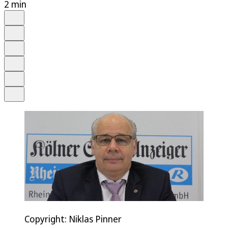
2 min
Auf Google bevorzugen
Anhören
Schrift
Merken
Drucken
Teilen
Copyright: Niklas Pinner