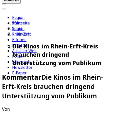
Anmelden
Region
Köln
Startseite
Sport
Region
1. FC Köln
Rhein-Erft
Erleben
Die Kinos im Rhein-Erft-Kreis
Ratgeber
Aus aller Welt
brauchen dringend
Politik
Unterstützung vom Publikum
Wirtschaft
Newsletter
E-Paper
Kommentar
Die Kinos im Rhein-
Erft-Kreis brauchen dringend
Unterstützung vom Publikum
Von