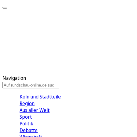
Meine KR
Meine Artikel
Meine Region
Meine Newsletter
Gewinnspiele
Mein Rundschau PLUS
Mein E-Paper
Navigation
Köln und Stadtteile
Region
Aus aller Welt
Sport
Politik
Debatte