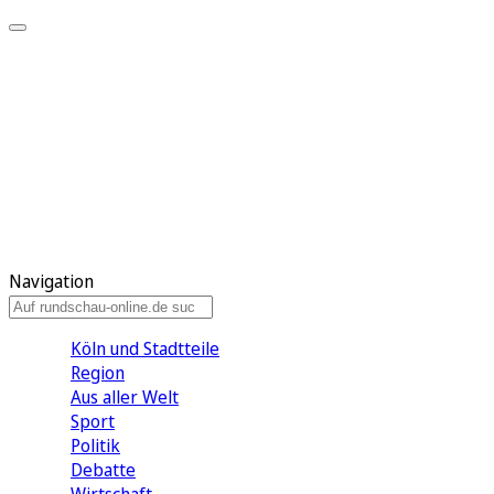
Meine KR
Meine Artikel
Meine Region
Meine Newsletter
Gewinnspiele
Mein Rundschau PLUS
Mein E-Paper
Navigation
Köln und Stadtteile
Region
Aus aller Welt
Sport
Politik
Debatte