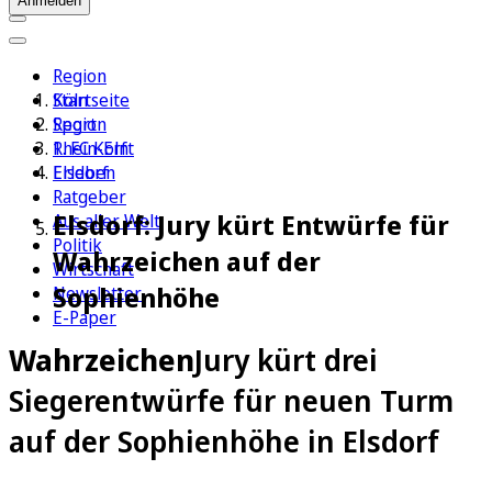
Anmelden
Region
Köln
Startseite
Sport
Region
1. FC Köln
Rhein-Erft
Erleben
Elsdorf
Ratgeber
Elsdorf: Jury kürt Entwürfe für
Aus aller Welt
Politik
Wahrzeichen auf der
Wirtschaft
Sophienhöhe
Newsletter
E-Paper
Wahrzeichen
Jury kürt drei
Siegerentwürfe für neuen Turm
auf der Sophienhöhe in Elsdorf