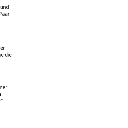
 und
 Paar
der
e die
,
iner
n
r“