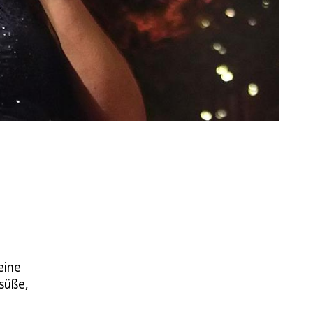
eine
süße,