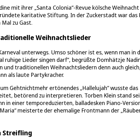
dine mit ihrer „Santa Colonia“-Revue kölsche Weihnacht
ündete karitative Stiftung. In der Zuckerstadt war das
 Mal zu Gast.
traditionelle Weihnachtslieder
 Karneval unterwegs. Umso schöner ist es, wenn man in 
l ruhige Lieder singen darf“, begrüßte Domhätzje Nadin
n und traditionellen Weihnachtsliedern denn auch gleich
n als laute Partykracher.
 zum Gehtnichtmehr ertönendes „Hallelujah“ wusste das
itet, betörend zu interpretieren. Torben Klein stand se
wann in einer temporeduzierten, balladesken Piano-Versio
e Maria“ meisterte der ehemalige Frontmann der „Räube
 Streifling