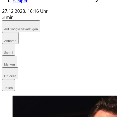
E-Paper
27.12.2023, 16:16 Uhr
3 min
Auf Google bevorzugen
Anhören
Schrift
Merken
Drucken
Teilen