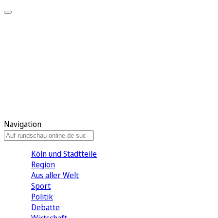
Meine KR
Meine Artikel
Meine Region
Meine Newsletter
Gewinnspiele
Mein Rundschau PLUS
Mein E-Paper
Navigation
Köln und Stadtteile
Region
Aus aller Welt
Sport
Politik
Debatte