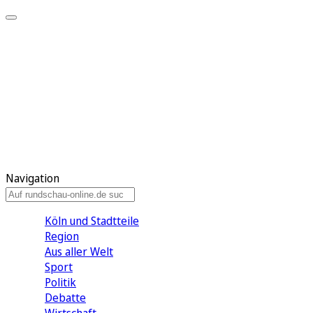
Meine KR
Meine Artikel
Meine Region
Meine Newsletter
Gewinnspiele
Mein Rundschau PLUS
Mein E-Paper
Navigation
Köln und Stadtteile
Region
Aus aller Welt
Sport
Politik
Debatte