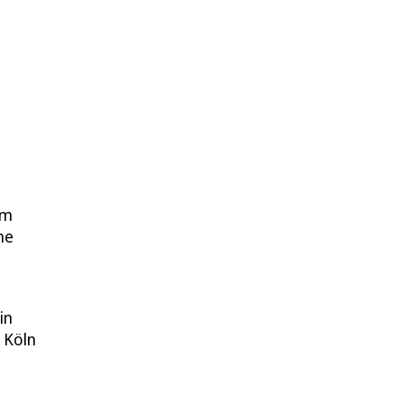
em
he
in
 Köln