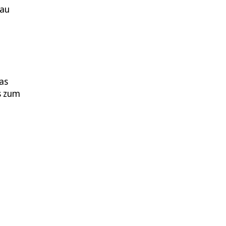
Bau
as
s zum