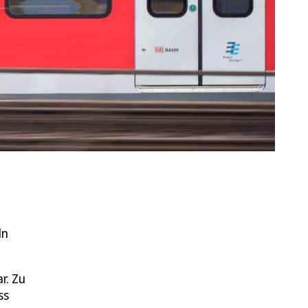
ln
r. Zu
ss