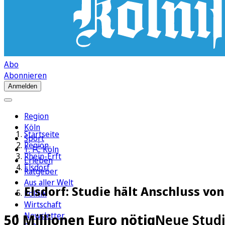
Abo
Abonnieren
Anmelden
Region
Köln
Startseite
Sport
Region
1. FC Köln
Rhein-Erft
Erleben
Elsdorf
Ratgeber
Aus aller Welt
Elsdorf: Studie hält Anschluss von
Politik
Wirtschaft
Newsletter
50 Millionen Euro nötig
Neue Studi