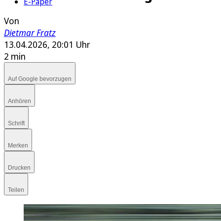
E-Paper
Von
Dietmar Fratz
13.04.2026, 20:01 Uhr
2 min
Auf Google bevorzugen
Anhören
Schrift
Merken
Drucken
Teilen