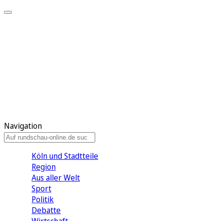
Meine KR
Meine Artikel
Meine Region
Meine Newsletter
Gewinnspiele
Mein Rundschau PLUS
Mein E-Paper
Navigation
Köln und Stadtteile
Region
Aus aller Welt
Sport
Politik
Debatte