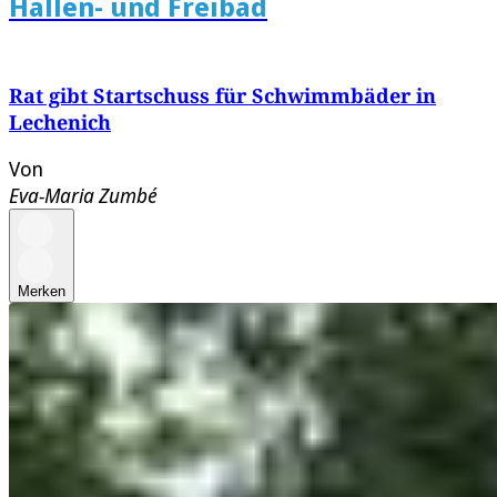
Hallen- und Freibad
Rat gibt Startschuss für Schwimmbäder in
Lechenich
Von
Eva-Maria Zumbé
Merken