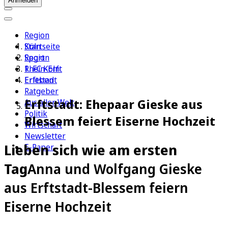
Anmelden
Region
Köln
Startseite
Sport
Region
1. FC Köln
Rhein-Erft
Erleben
Erftstadt
Ratgeber
Erftstadt: Ehepaar Gieske aus
Aus aller Welt
Politik
Blessem feiert Eiserne Hochzeit
Wirtschaft
Newsletter
Lieben sich wie am ersten
E-Paper
Tag
Anna und Wolfgang Gieske
aus Erftstadt-Blessem feiern
Eiserne Hochzeit