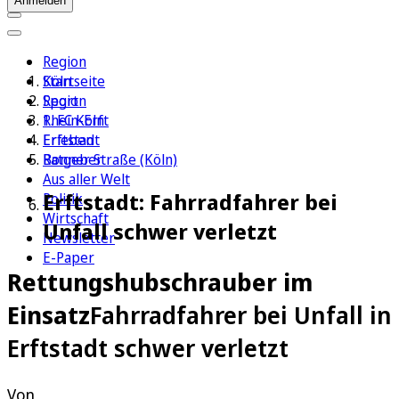
Anmelden
Region
Köln
Startseite
Sport
Region
1. FC Köln
Rhein-Erft
Erleben
Erftstadt
Ratgeber
Bonner Straße (Köln)
Aus aller Welt
Erftstadt: Fahrradfahrer bei
Politik
Wirtschaft
Unfall schwer verletzt
Newsletter
E-Paper
Rettungshubschrauber im
Einsatz
Fahrradfahrer bei Unfall in
Erftstadt schwer verletzt
Von