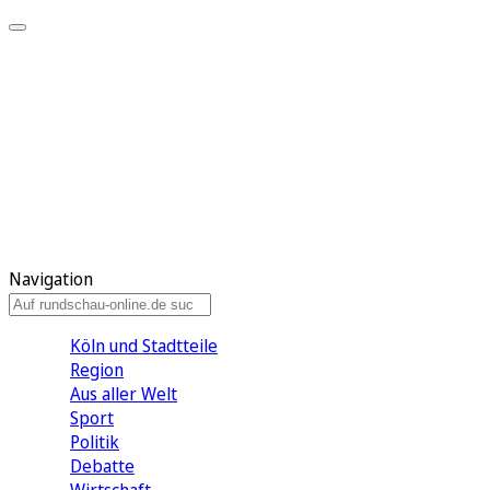
Meine KR
Meine Artikel
Meine Region
Meine Newsletter
Gewinnspiele
Mein Rundschau PLUS
Mein E-Paper
Navigation
Köln und Stadtteile
Region
Aus aller Welt
Sport
Politik
Debatte