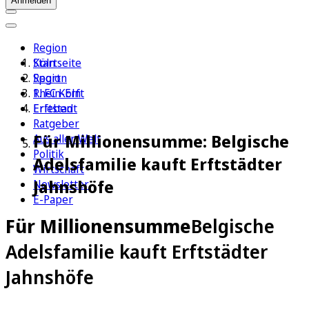
Anmelden
Region
Köln
Startseite
Sport
Region
1. FC Köln
Rhein-Erft
Erleben
Erftstadt
Ratgeber
Für Millionensumme: Belgische
Aus aller Welt
Politik
Adelsfamilie kauft Erftstädter
Wirtschaft
Jahnshöfe
Newsletter
E-Paper
Für Millionensumme
Belgische
Adelsfamilie kauft Erftstädter
Jahnshöfe