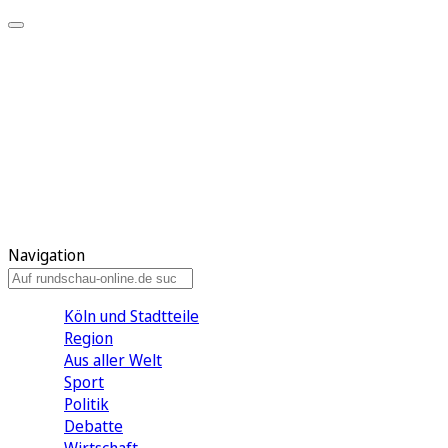
Meine KR
Meine Artikel
Meine Region
Meine Newsletter
Gewinnspiele
Mein Rundschau PLUS
Mein E-Paper
Navigation
Köln und Stadtteile
Region
Aus aller Welt
Sport
Politik
Debatte