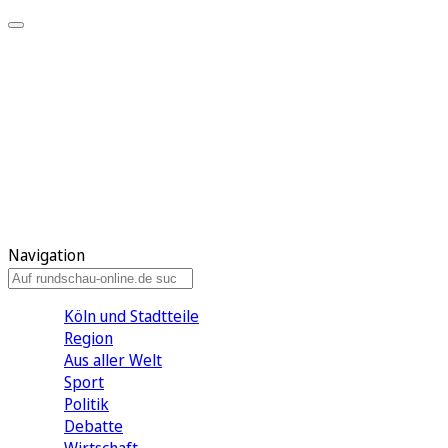
Meine KR
Meine Artikel
Meine Region
Meine Newsletter
Gewinnspiele
Mein Rundschau PLUS
Mein E-Paper
Navigation
Köln und Stadtteile
Region
Aus aller Welt
Sport
Politik
Debatte