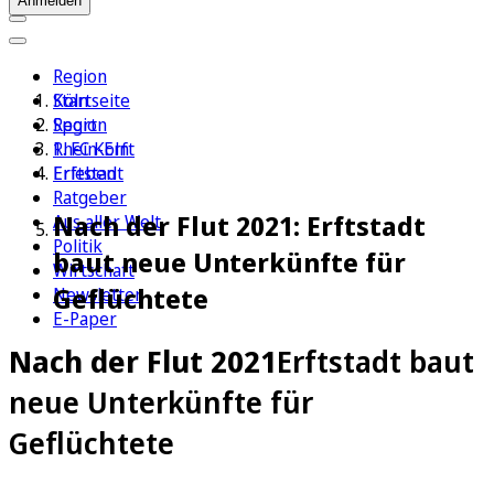
Anmelden
Region
Köln
Startseite
Sport
Region
1. FC Köln
Rhein-Erft
Erleben
Erftstadt
Ratgeber
Nach der Flut 2021: Erftstadt
Aus aller Welt
Politik
baut neue Unterkünfte für
Wirtschaft
Geflüchtete
Newsletter
E-Paper
Nach der Flut 2021
Erftstadt baut
neue Unterkünfte für
Geflüchtete