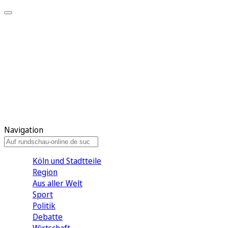
Meine KR
Meine Artikel
Meine Region
Meine Newsletter
Gewinnspiele
Mein Rundschau PLUS
Mein E-Paper
Navigation
Köln und Stadtteile
Region
Aus aller Welt
Sport
Politik
Debatte