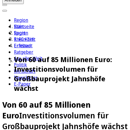
Anmelden
Region
Köln
Startseite
Sport
Region
1. FC Köln
Rhein-Erft
Erleben
Erftstadt
Ratgeber
Von 60 auf 85 Millionen Euro:
Aus aller Welt
Politik
Investitionsvolumen für
Wirtschaft
Großbauprojekt Jahnshöfe
Newsletter
E-Paper
wächst
Von 60 auf 85 Millionen
Euro
Investitionsvolumen für
Großbauprojekt Jahnshöfe wächst