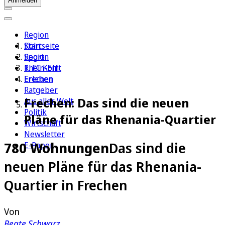
Anmelden
Region
Köln
Startseite
Sport
Region
1. FC Köln
Rhein-Erft
Erleben
Frechen
Ratgeber
Frechen: Das sind die neuen
Aus aller Welt
Politik
Pläne für das Rhenania-Quartier
Wirtschaft
Newsletter
780 Wohnungen
Das sind die
E-Paper
neuen Pläne für das Rhenania-
Quartier in Frechen
Von
Beate Schwarz