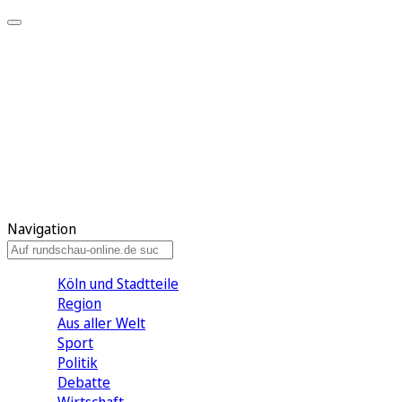
Meine KR
Meine Artikel
Meine Region
Meine Newsletter
Gewinnspiele
Mein Rundschau PLUS
Mein E-Paper
Navigation
Köln und Stadtteile
Region
Aus aller Welt
Sport
Politik
Debatte