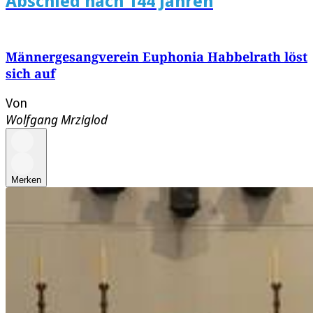
Abschied nach 144 Jahren
Männergesangverein Euphonia Habbelrath löst
sich auf
Von
Wolfgang Mrziglod
Merken