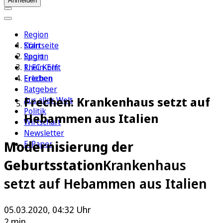
Anmelden
Region
Köln
Startseite
Sport
Region
1. FC Köln
Rhein-Erft
Erleben
Frechen
Ratgeber
Frechen: Krankenhaus setzt auf
Aus aller Welt
Politik
Hebammen aus Italien
Wirtschaft
Newsletter
Modernisierung der
E-Paper
Geburtsstation
Krankenhaus
setzt auf Hebammen aus Italien
05.03.2020, 04:32 Uhr
2 min