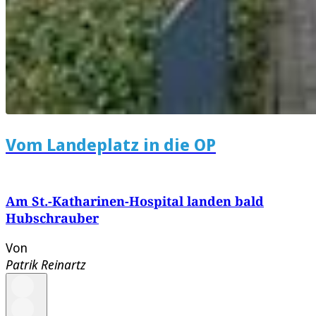
Vom Landeplatz in die OP
Am St.-Katharinen-Hospital landen bald
Hubschrauber
Von
Patrik Reinartz