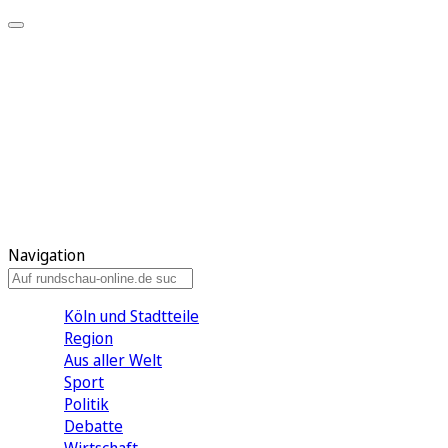
Meine KR
Meine Artikel
Meine Region
Meine Newsletter
Gewinnspiele
Mein Rundschau PLUS
Mein E-Paper
Navigation
Köln und Stadtteile
Region
Aus aller Welt
Sport
Politik
Debatte