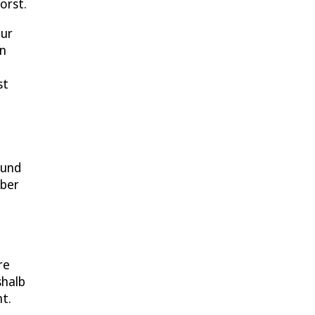
orst.
zur
in
st
 und
aber
re
shalb
t.