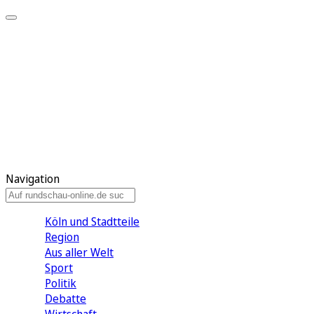
Meine KR
Meine Artikel
Meine Region
Meine Newsletter
Gewinnspiele
Mein Rundschau PLUS
Mein E-Paper
Navigation
Köln und Stadtteile
Region
Aus aller Welt
Sport
Politik
Debatte