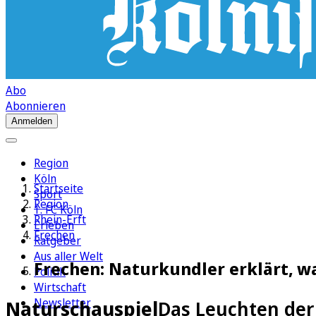
Abo
Abonnieren
Anmelden
Region
Köln
Startseite
Sport
Region
1. FC Köln
Rhein-Erft
Erleben
Frechen
Ratgeber
Aus aller Welt
Frechen: Naturkundler erklärt,
Politik
Wirtschaft
Newsletter
Naturschauspiel
Das Leuchten der