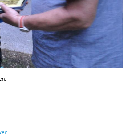
en.
ven