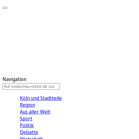
Meine KR
Meine Artikel
Meine Region
Meine Newsletter
Gewinnspiele
Mein Rundschau PLUS
Mein E-Paper
Navigation
Köln und Stadtteile
Region
Aus aller Welt
Sport
Politik
Debatte