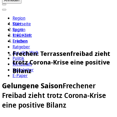
Anmelden
Region
Köln
Startseite
Sport
Region
1. FC Köln
Rhein-Erft
Erleben
Frechen
Ratgeber
Frechen: Terrassenfreibad zieht
Aus aller Welt
Politik
trotz Corona-Krise eine positive
Wirtschaft
Bilanz
Newsletter
E-Paper
Gelungene Saison
Frechener
Freibad zieht trotz Corona-Krise
eine positive Bilanz