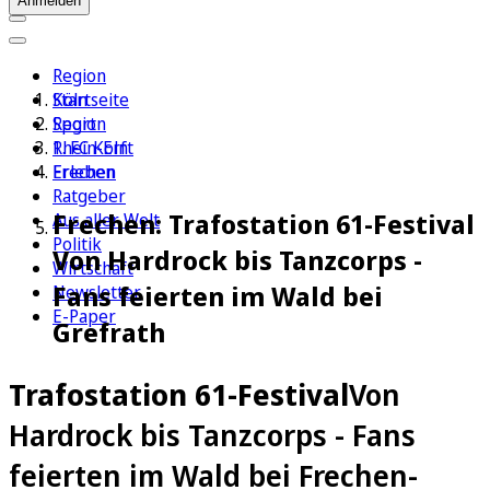
Anmelden
Region
Köln
Startseite
Sport
Region
1. FC Köln
Rhein-Erft
Erleben
Frechen
Ratgeber
Frechen: Trafostation 61-Festival
Aus aller Welt
Politik
Von Hardrock bis Tanzcorps -
Wirtschaft
Fans feierten im Wald bei
Newsletter
E-Paper
Grefrath
Trafostation 61-Festival
Von
Hardrock bis Tanzcorps - Fans
feierten im Wald bei Frechen-