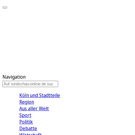
Meine KR
Meine Artikel
Meine Region
Meine Newsletter
Gewinnspiele
Mein Rundschau PLUS
Mein E-Paper
Navigation
Köln und Stadtteile
Region
Aus aller Welt
Sport
Politik
Debatte