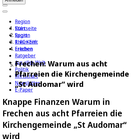
Anmelden
Region
Köln
Startseite
Sport
Region
1. FC Köln
Rhein-Erft
Erleben
Frechen
Ratgeber
Frechen: Warum aus acht
Aus aller Welt
Politik
Pfarreien die Kirchengemeinde
Wirtschaft
„St Audomar“ wird
Newsletter
E-Paper
Knappe Finanzen Warum in
Frechen aus acht Pfarreien die
Kirchengemeinde „St Audomar“
wird