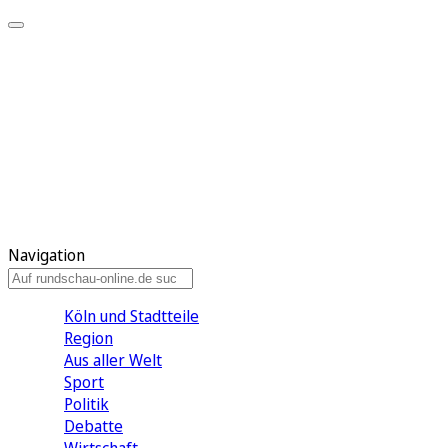
Meine KR
Meine Artikel
Meine Region
Meine Newsletter
Gewinnspiele
Mein Rundschau PLUS
Mein E-Paper
Navigation
Köln und Stadtteile
Region
Aus aller Welt
Sport
Politik
Debatte