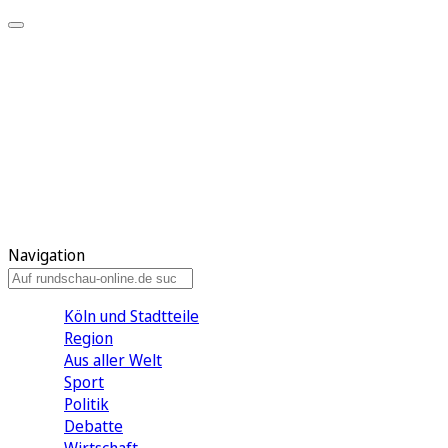
Meine KR
Meine Artikel
Meine Region
Meine Newsletter
Gewinnspiele
Mein Rundschau PLUS
Mein E-Paper
Navigation
Köln und Stadtteile
Region
Aus aller Welt
Sport
Politik
Debatte