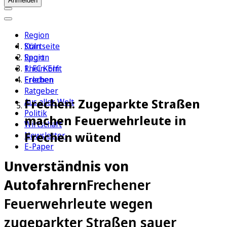
Anmelden
Region
Köln
Startseite
Sport
Region
1. FC Köln
Rhein-Erft
Erleben
Frechen
Ratgeber
Frechen: Zugeparkte Straßen
Aus aller Welt
Politik
machen Feuerwehrleute in
Wirtschaft
Frechen wütend
Newsletter
E-Paper
Unverständnis von
Autofahrern
Frechener
Feuerwehrleute wegen
zugeparkter Straßen sauer