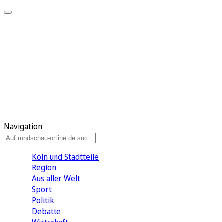
Meine KR
Meine Artikel
Meine Region
Meine Newsletter
Gewinnspiele
Mein Rundschau PLUS
Mein E-Paper
Navigation
Köln und Stadtteile
Region
Aus aller Welt
Sport
Politik
Debatte