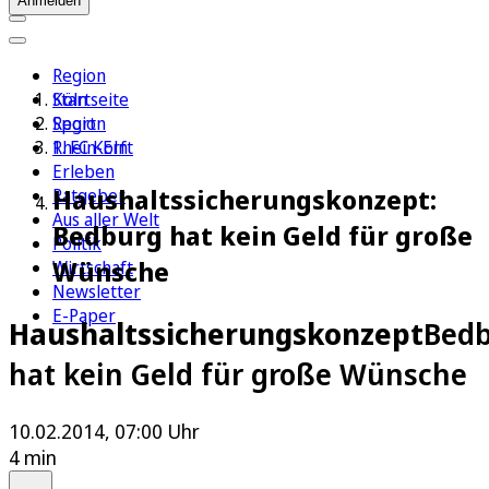
Anmelden
Region
Köln
Startseite
Sport
Region
1. FC Köln
Rhein-Erft
Erleben
Haushaltssicherungskonzept:
Ratgeber
Aus aller Welt
Bedburg hat kein Geld für große
Politik
Wünsche
Wirtschaft
Newsletter
E-Paper
Haushaltssicherungskonzept
Bed
hat kein Geld für große Wünsche
10.02.2014, 07:00 Uhr
4 min
Auf Google bevorzugen