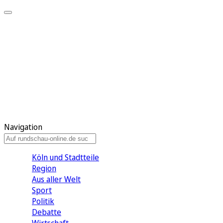
Meine KR
Meine Artikel
Meine Region
Meine Newsletter
Gewinnspiele
Mein Rundschau PLUS
Mein E-Paper
Navigation
Köln und Stadtteile
Region
Aus aller Welt
Sport
Politik
Debatte