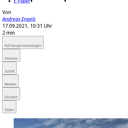
E-Paper
Von
Andreas Engels
17.09.2021, 10:31 Uhr
2 min
Auf Google bevorzugen
Anhören
Schrift
Merken
Drucken
Teilen