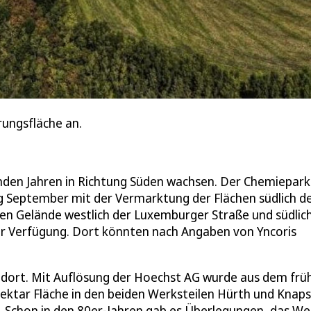
rungsfläche an.
den Jahren in Richtung Süden wachsen. Der Chemiepark
ng September mit der Vermarktung der Flächen südlich d
n Gelände westlich der Luxemburger Straße und südlic
r Verfügung. Dort könnten nach Angaben von Yncoris
ndort. Mit Auflösung der Hoechst AG wurde aus dem frü
ktar Fläche in den beiden Werksteilen Hürth und Knaps
k. Schon in den 80er-Jahren gab es Überlegungen, das We