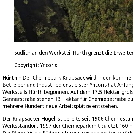
Südlich an den Werksteil Hürth grenzt die Erweite
Copyright: Yncoris
Hürth
– Der Chemiepark Knapsack wird in den kommen
Betreiber und Industriedienstleister Yncoris hat Anfa
Werksteils Hürth begonnen. Auf dem 17,5 Hektar große
Gennerstraße stehen 13 Hektar für Chemiebetriebe zu
mehrere Hundert neue Arbeitsplätze entstehen.
Der Knapsacker Hügel ist bereits seit 1906 Chemiesta
Werksstandort 1997 der Chemiepark mit zuletzt 160 He
Die Pläne für die Süderweiterung reichen weiter zurüc