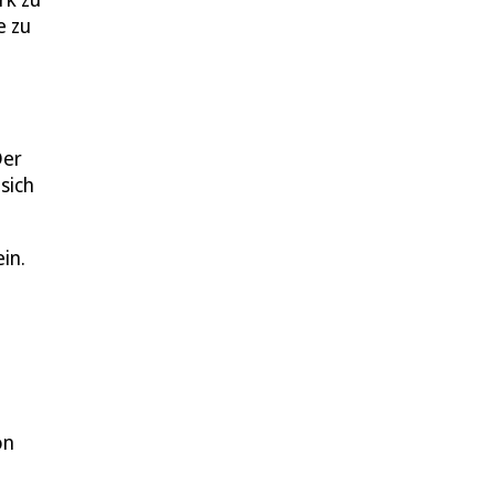
e zu
Der
sich
in.
on