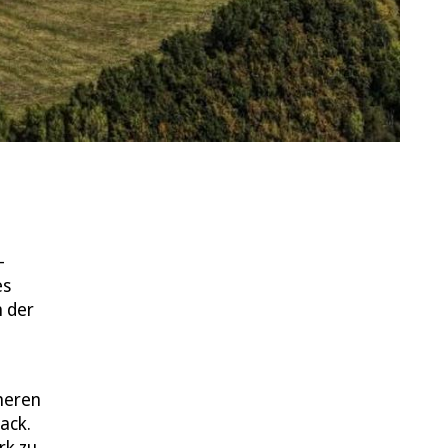
-
es
h der
heren
ack.
rk zu