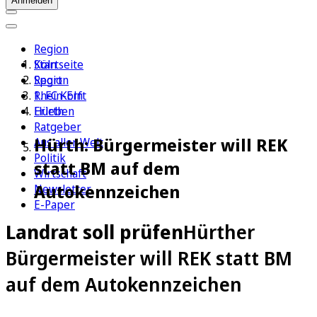
Anmelden
Region
Köln
Startseite
Sport
Region
1. FC Köln
Rhein-Erft
Erleben
Hürth
Ratgeber
Hürth: Bürgermeister will REK
Aus aller Welt
Politik
statt BM auf dem
Wirtschaft
Autokennzeichen
Newsletter
E-Paper
Landrat soll prüfen
Hürther
Bürgermeister will REK statt BM
auf dem Autokennzeichen