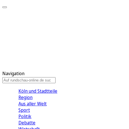
Meine KR
Meine Artikel
Meine Region
Meine Newsletter
Gewinnspiele
Mein Rundschau PLUS
Mein E-Paper
Navigation
Köln und Stadtteile
Region
Aus aller Welt
Sport
Politik
Debatte