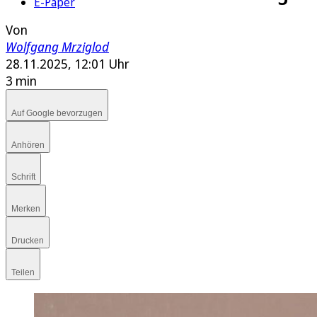
E-Paper
Von
Wolfgang Mrziglod
28.11.2025, 12:01 Uhr
3 min
Auf Google bevorzugen
Anhören
Schrift
Merken
Drucken
Teilen