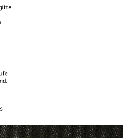
gitte
s
ufe
nd.
s