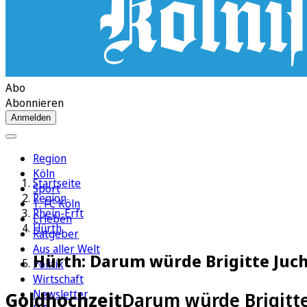
Abo
Abonnieren
Anmelden
Region
Köln
Startseite
Sport
Region
1. FC Köln
Rhein-Erft
Erleben
Hürth
Ratgeber
Aus aller Welt
Hürth: Darum würde Brigitte Juc
Politik
Wirtschaft
Newsletter
Goldhochzeit
Darum würde Brigitt