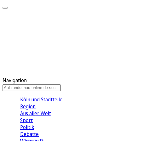
Meine KR
Meine Artikel
Meine Region
Meine Newsletter
Gewinnspiele
Mein Rundschau PLUS
Mein E-Paper
Navigation
Köln und Stadtteile
Region
Aus aller Welt
Sport
Politik
Debatte