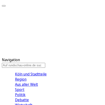
Meine KR
Meine Artikel
Meine Region
Meine Newsletter
Gewinnspiele
Mein Rundschau PLUS
Mein E-Paper
Navigation
Köln und Stadtteile
Region
Aus aller Welt
Sport
Politik
Debatte