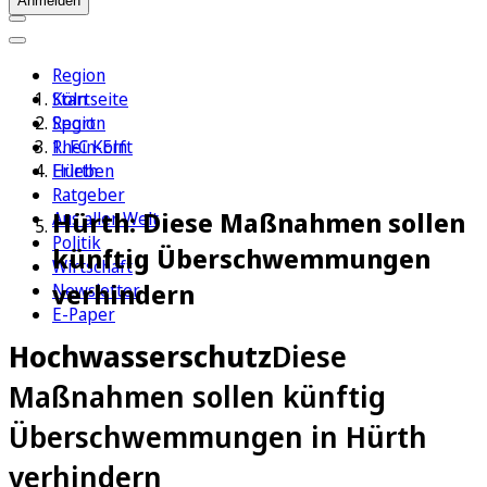
Anmelden
Region
Köln
Startseite
Sport
Region
1. FC Köln
Rhein-Erft
Erleben
Hürth
Ratgeber
Hürth: Diese Maßnahmen sollen
Aus aller Welt
Politik
künftig Überschwemmungen
Wirtschaft
verhindern
Newsletter
E-Paper
Hochwasserschutz
Diese
Maßnahmen sollen künftig
Überschwemmungen in Hürth
verhindern