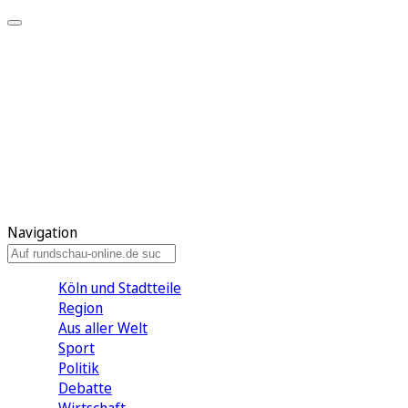
Meine KR
Meine Artikel
Meine Region
Meine Newsletter
Gewinnspiele
Mein Rundschau PLUS
Mein E-Paper
Navigation
Köln und Stadtteile
Region
Aus aller Welt
Sport
Politik
Debatte