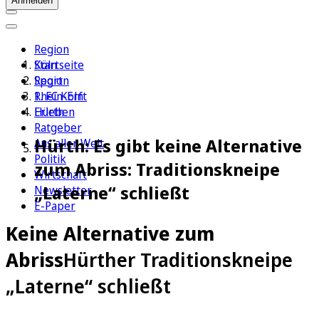
Anmelden
Region
Köln
Startseite
Sport
Region
1. FC Köln
Rhein-Erft
Erleben
Hürth
Ratgeber
Hürth: Es gibt keine Alternative
Aus aller Welt
Politik
zum Abriss: Traditionskneipe
Wirtschaft
„Laterne“ schließt
Newsletter
E-Paper
Keine Alternative zum
Abriss
Hürther Traditionskneipe
„Laterne“ schließt