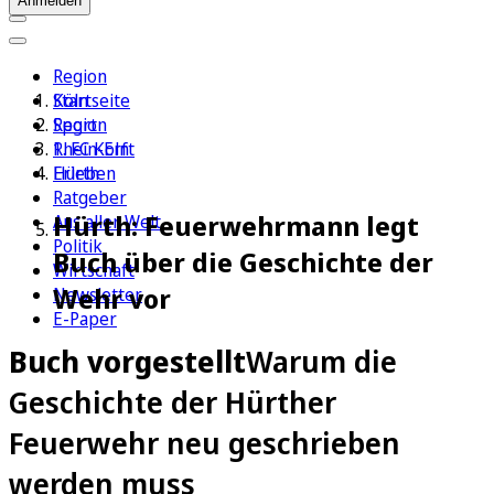
Anmelden
Region
Köln
Startseite
Sport
Region
1. FC Köln
Rhein-Erft
Erleben
Hürth
Ratgeber
Hürth: Feuerwehrmann legt
Aus aller Welt
Politik
Buch über die Geschichte der
Wirtschaft
Wehr vor
Newsletter
E-Paper
Buch vorgestellt
Warum die
Geschichte der Hürther
Feuerwehr neu geschrieben
werden muss