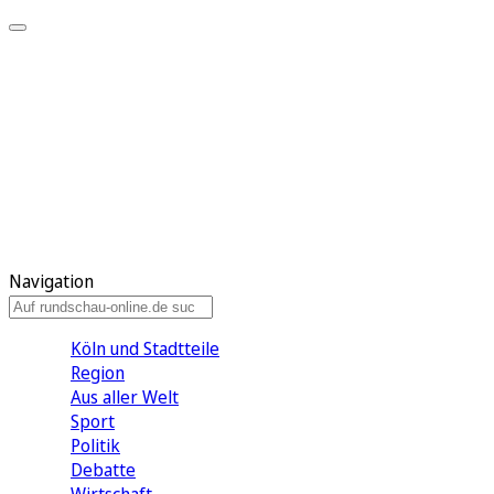
Meine KR
Meine Artikel
Meine Region
Meine Newsletter
Gewinnspiele
Mein Rundschau PLUS
Mein E-Paper
Navigation
Köln und Stadtteile
Region
Aus aller Welt
Sport
Politik
Debatte