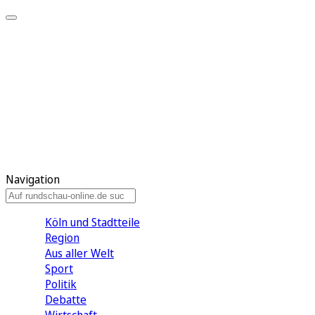
Meine KR
Meine Artikel
Meine Region
Meine Newsletter
Gewinnspiele
Mein Rundschau PLUS
Mein E-Paper
Navigation
Köln und Stadtteile
Region
Aus aller Welt
Sport
Politik
Debatte