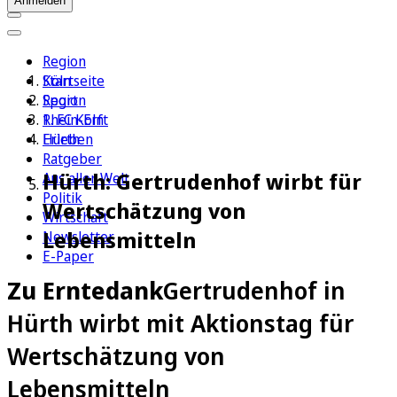
Anmelden
Region
Köln
Startseite
Sport
Region
1. FC Köln
Rhein-Erft
Erleben
Hürth
Ratgeber
Hürth: Gertrudenhof wirbt für
Aus aller Welt
Politik
Wertschätzung von
Wirtschaft
Lebensmitteln
Newsletter
E-Paper
Zu Erntedank
Gertrudenhof in
Hürth wirbt mit Aktionstag für
Wertschätzung von
Lebensmitteln