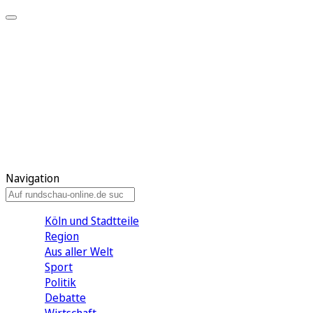
Meine KR
Meine Artikel
Meine Region
Meine Newsletter
Gewinnspiele
Mein Rundschau PLUS
Mein E-Paper
Navigation
Köln und Stadtteile
Region
Aus aller Welt
Sport
Politik
Debatte